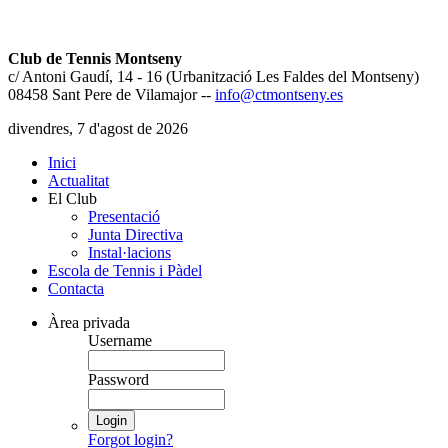
Club de Tennis Montseny
c/ Antoni Gaudí, 14 - 16 (Urbanització Les Faldes del Montseny)
08458 Sant Pere de Vilamajor --
info@ctmontseny.es
divendres, 7 d'agost de 2026
Inici
Actualitat
El Club
Presentació
Junta Directiva
Instal·lacions
Escola de Tennis i Pàdel
Contacta
Àrea
privada
Username
Password
Forgot login?