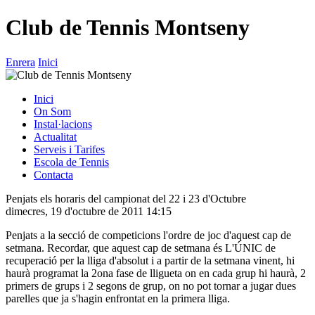
Club de Tennis Montseny
Enrera
Inici
Inici
On Som
Instal·lacions
Actualitat
Serveis i Tarifes
Escola de Tennis
Contacta
Penjats els horaris del campionat del 22 i 23 d'Octubre
dimecres, 19 d'octubre de 2011 14:15
Penjats a la secció de competicions l'ordre de joc d'aquest cap de
setmana. Recordar, que aquest cap de setmana és L'ÚNIC de
recuperació per la lliga d'absolut i a partir de la setmana vinent, hi
haurà programat la 2ona fase de lligueta on en cada grup hi haurà, 2
primers de grups i 2 segons de grup, on no pot tornar a jugar dues
parelles que ja s'hagin enfrontat en la primera lliga.