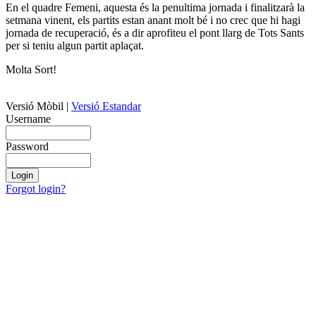
En el quadre Femeni, aquesta és la penultima jornada i finalitzarà la
setmana vinent, els partits estan anant molt bé i no crec que hi hagi
jornada de recuperació, és a dir aprofiteu el pont llarg de Tots Sants
per si teniu algun partit aplaçat.
Molta Sort!
Versió Mòbil
|
Versió Estandar
Username
Password
Forgot login?